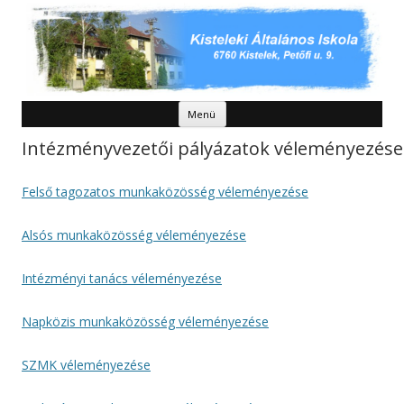
Kilépés a tartalomba
Menü
Intézményvezetői pályázatok véleményezése
Felső tagozatos munkaközösség véleményezése
Alsós munkaközösség véleményezése
Intézményi tanács véleményezése
Napközis munkaközösség véleményezése
SZMK véleményezése