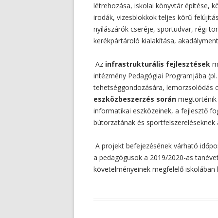
létrehozása, iskolai könyvtár építése, k
irodák, vizesblokkok teljes körű felújít
nyílászárók cseréje, sportudvar, régi tor
kerékpártároló kialakítása, akadályment
Az
infrastrukturális fejlesztések
me
intézmény Pedagógiai Programjába (pl
tehetséggondozására, lemorzsolódás c
eszközbeszerzés során
megtörténik 
informatikai eszközeinek, a fejlesztő 
bútorzatának és sportfelszereléseknek 
A projekt befejezésének várható időpo
a pedagógusok a 2019/2020-as tanévet 
követelményeinek megfelelő iskolában 