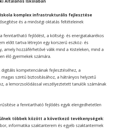
eki Általános Iskolában
 Iskola komplex infrastrukturális fejlesztése
segítése és a minőségi oktatás feltételeinek
 a fenntartható fejlődést, a költség- és energiatakarékos
 előtt tartva létrejön egy korszerű eszköz- és
y, amely hozzáférhetővé válik mind a Kisteleken, mind a
iben élő gyermekek számára.
digitális kompetenciáinak fejlesztéséhez, a
 magas szintű biztosításához, a hátrányos helyzetű
oz, a lemorzsolódással veszélyeztetett tanulók számának
rűsítése a fenntartható fejlődés egyik elengedhetetlen
ülnek többek között a következő tevékenységek
:
 labor, informatika szaktanterem és egyéb szaktantermek