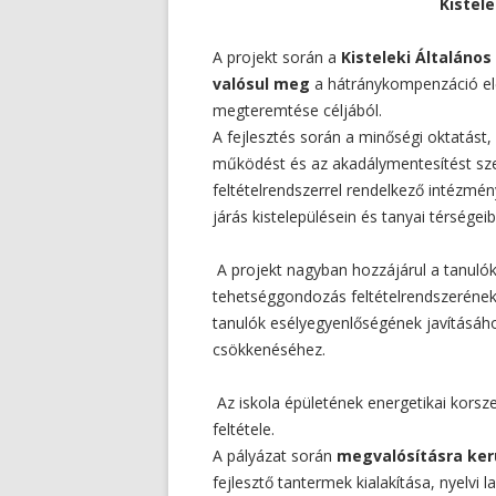
Kistel
A projekt során a
Kisteleki Általános
valósul meg
a hátránykompenzáció elő
megteremtése céljából.
A fejlesztés során a minőségi oktatást,
működést és az akadálymentesítést szem
feltételrendszerrel rendelkező intézmén
járás kistelepülésein és tanyai térsége
A projekt nagyban hozzájárul a tanulók 
tehetséggondozás feltételrendszerének
tanulók esélyegyenlőségének javításáh
csökkenéséhez.
Az iskola épületének energetikai korsze
feltétele.
A pályázat során
megvalósításra ker
fejlesztő tantermek kialakítása, nyelvi