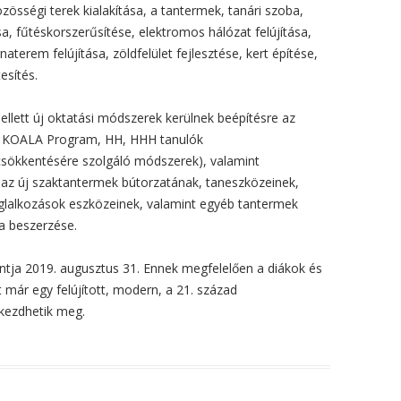
özösségi terek kialakítása, a tantermek, tanári szoba,
ása, fűtéskorszerűsítése, elektromos hálózat felújítása,
naterem felújítása, zöldfelület fejlesztése, kert építése,
esítés.
llett új oktatási módszerek kerülnek beépítésre az
. KOALA Program, HH, HHH tanulók
sökkentésére szolgáló módszerek), valamint
az új szaktantermek bútorzatának, taneszközeinek,
foglalkozások eszközeinek, valamint egyéb tantermek
a beszerzése.
ntja 2019. augusztus 31. Ennek megfelelően a diákok és
már egy felújított, modern, a 21. század
kezdhetik meg.