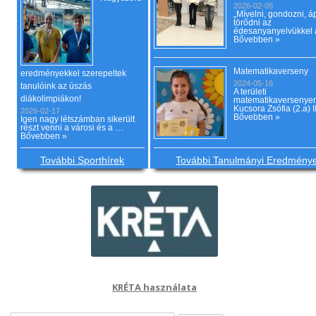
2026-02-05
„Mívelni, gondozni, áp
törődni az
édesanyanyelvükkel
Bővebben »
Matematikaverseny
eredményekkel szerepeltek
2024-05-16
tanulóink az úszás
A területi
diákolimpiákon!
matematikaversenye
Kucsora Zsófia (2.a) I
2026-02-17
Bővebben »
Igen nagy létszámban sikerült
részt venni a városi és a …
Bővebben »
További Sporthírek
További Tanulmányi Eredmény
KRÉTA használata