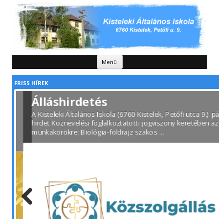
Kilépés a tartalomba
Menü
FRISS HÍREK
Álláshirdetés
A Kisteleki Általános Iskola (6760 Kistelek, Petőfi utca 9.) pál
hirdet Köznevelési foglalkoztatotti jogviszony keretében az a
rte
munkakörökre: Biológia-földrajz szakos …
Previous