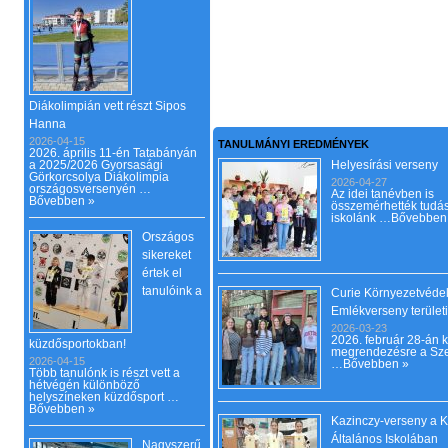
Diákolimpián vett részt Sipos
Hanna
2026-04-15
TANULMÁNYI EREDMÉNYEK
2026. április 11-én Tatabányán
a 2025/2026 Gyorsasági
Helyesírási verseny
Görkorcsolya Diákolimpia
2026-04-27
országosversenyén …
Az idei tanévben is
Bővebben »
összemérhették tudá
iskolánk …
Bővebben
Országos
sikereket
értek el
tanulóink a
Curie Környezetvéde
Emlékverseny terület
2026-03-23
2026. február 28-án k
küzdősportokban!
megrendezésre a Sze
2026-04-15
…
Bővebben »
Több tanulónk is részt vett a
hétvégén különböző
helyszíneken küzdősport …
Bővebben »
Kazinczy-verseny a Ki
Általános Iskolában
Nagyszerű