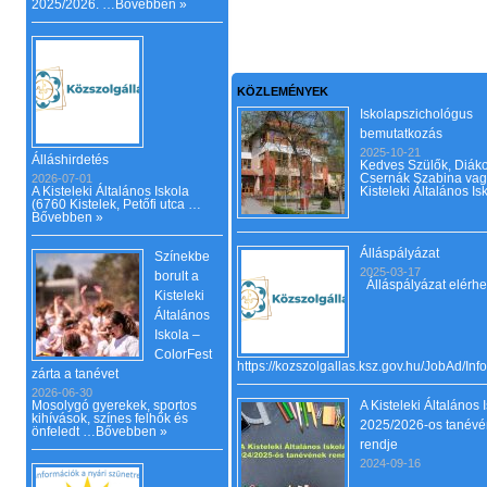
2025/2026. …
Bővebben »
KÖZLEMÉNYEK
Iskolapszichológus
bemutatkozás
2025-10-21
Álláshirdetés
Kedves Szülők, Diáko
Csernák Szabina vag
2026-07-01
A Kisteleki Általános Iskola
Kisteleki Általános I
(6760 Kistelek, Petőfi utca …
Bővebben »
Álláspályázat
Színekbe
2025-03-17
borult a
Álláspályázat elérhe
Kisteleki
Általános
Iskola –
ColorFest
https://kozszolgallas.ksz.gov.hu/JobAd/In
zárta a tanévet
2026-06-30
Mosolygó gyerekek, sportos
A Kisteleki Általános 
kihívások, színes felhők és
2025/2026-os tanév
önfeledt …
Bővebben »
rendje
2024-09-16