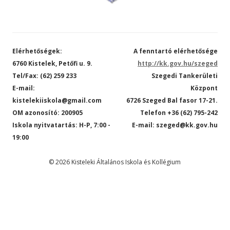
Elérhetőségek:
A fenntartó elérhetősége
6760 Kistelek, Petőfi u. 9.
http://kk.gov.hu/szeged
Tel/Fax: (62) 259 233
Szegedi Tankerületi
E-mail:
Központ
kistelekiiskola@gmail.com
6726 Szeged Bal fasor 17-21.
OM azonosító: 200905
Telefon +36 (62) 795-242
Iskola nyitvatartás: H-P, 7:00 -
E-mail: szeged@kk.gov.hu
19:00
© 2026 Kisteleki Általános Iskola és Kollégium