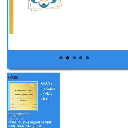
HÍREK
ARANY
minősítés
az Aktív
Iskola
Programban!
2026-07-08
Óriási büszkeséggel osztjuk
meg, hogy iskolánk a