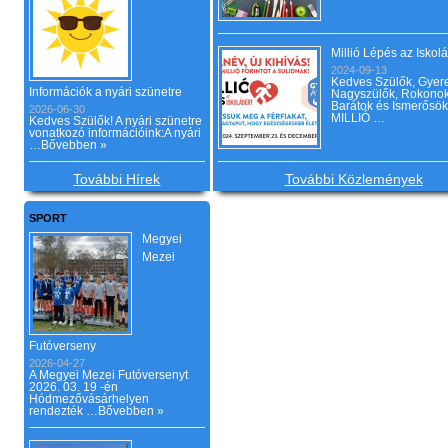
Millió Lépés az Iskol
2024-09-13
Kedves Szülők, Gyer
Információk a nyári szünetre
Nagyszülők, Rokonok
Barátok és Ismerősök
2026-06-30
MILLIÓ …
Kedves Szülők! A nyári szünetre
vonatkozó információink:A nyári
…
Bővebben »
További Hírek
További Közlemények
SPORT
Megyei
Mezei
Futóverseny
2026-04-27
A Megyei Mezei Futóversenyt
2026. 03. 19 -én
Hódmezővásárhelyen
rendezték …
Bővebben »