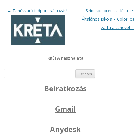
Bejegyzés navigáció
←
Tanévzáró időpont változás!
Színekbe borult a Kistelek
Általános Iskola – ColorFes
zárta a tanévet
KRÉTA használata
Keresés:
Beiratkozás
Gmail
Anydesk