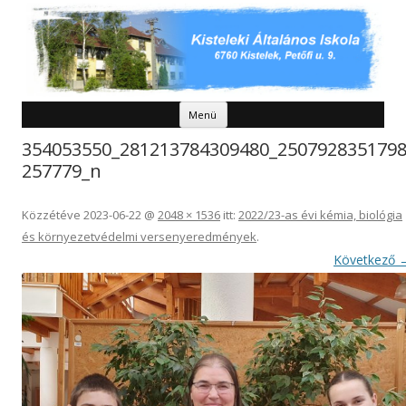
Kilépés a tartalomba
Menü
354053550_281213784309480_250792835179
257779_n
Közzétéve
2023-06-22
@
2048 × 1536
itt:
2022/23-as évi kémia, biológia
és környezetvédelmi versenyeredmények
.
Következő 